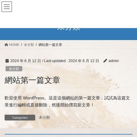
Skip
Skip
匯材聚智社創工作室
to
to
the
the
content
Navigation
未分類
HOME
未分類
網站第一篇文章
2024 年 6 月 12 日
/ Last updated :
2024 年 6 月 12 日
admin
未分類
網站第一篇文章
歡迎使用 WordPress。這是這個網站的第一篇文章，試試為這篇文
章進行編輯或直接刪除，然後開始撰寫新文章！
未分類
Categories