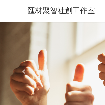
Skip
Skip
to
to
匯材聚智社創工作室
the
the
content
Navigation
Previous