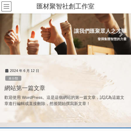
Skip
Skip
匯材聚智社創工作室
to
to
the
the
content
Navigation
讓我們匯聚眾人之才華
三人行必有我師
Previous
Next
發揮集體智慧的力量
自己的問題 自己解決
2024 年 6 月 12 日
未分類
網站第一篇文章
歡迎使用 WordPress。這是這個網站的第一篇文章，試試為這篇文
章進行編輯或直接刪除，然後開始撰寫新文章！